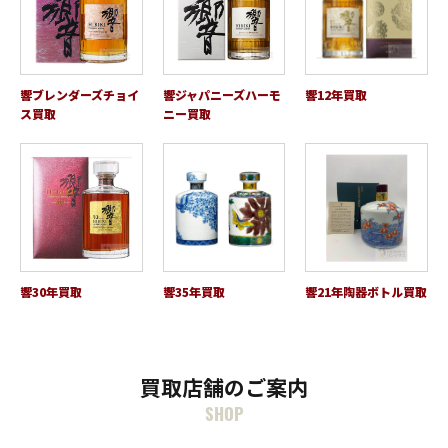
響ブレンダーズチョイ
響ジャパニーズハーモ
響12年買取
ス買取
ニー買取
響30年買取
響35年買取
響21年陶器ボトル買取
買取店舗のご案内
SHOP