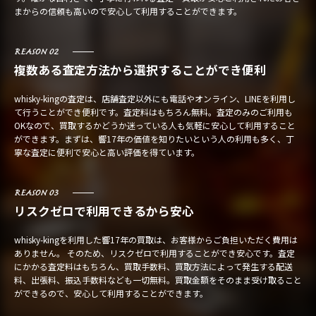
まからの信頼も高いので安心して利用することができます。
REASON 02
複数ある査定方法から選択することができ便利
whisky-kingの査定は、店舗査定以外にも電話やオンライン、LINEを利用し
て行うことができ便利です。査定料はもちろん無料。査定のみのご利用も
OKなので、買取するかどうか迷っている人も気軽に安心して利用すること
ができます。まずは、響17年の価値を知りたいという人の利用も多く、丁
寧な査定に便利で安心と高い評価を得ています。
REASON 03
リスクゼロで利用できるから安心
whisky-kingを利用した響17年の買取は、お客様からご負担いただく費用は
ありません。 そのため、リスクゼロで利用することができ安心です。査定
にかかる査定料はもちろん、買取手数料、買取方法によって発生する配送
料、出張料、振込手数料なども一切無料。買取金額をそのまま受け取ること
ができるので、安心して利用することができます。