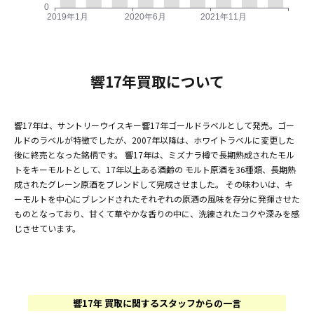
響17年買取について
響17年は、サントリーウイスキー響17年ゴールドラベルとして発売。ゴー
ルドのラベルが特徴でしたが、2007年以降は、ホワイトラベルに変更した
後に終売となった銘柄です。 響17年は、ミズナラ樽で長期熟成されたモル
トをキーモルトとして、17年以上ある酒齢の モルト原酒を36種類、長期熟
成されたグレーン原酒をブレンドして完成させました。 その味わいは、キ
ーモルトを中心にブレンドされたそれぞれの原酒の風味を存分に発揮させた
ものとなっており、甘くて華やかな香りの中に、洗練されたコクや深みを感
じさせています。
響17年 買取に関するスタッフからの一言