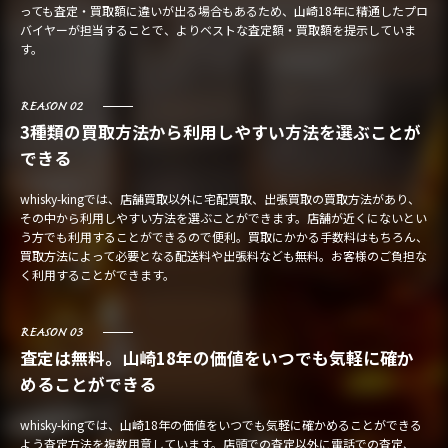
っても査定・買取額に違いが出る場合もあるため、山崎18年に精通したプロ
バイヤーが担当することで、よりベストな査定額・買取額を提示していま
す。
REASON 02
3種類の買取方法から利用しやすい方法を選ぶことが
できる
whisky-kingでは、店舗買取以外に宅配買取、出張買取の買取方法があり、
その中から利用しやすい方法を選ぶことができます。店舗が近くにないとい
う方でも利用することができるので便利。買取にかかる手数料はもちろん、
買取方法によって必要となる配送料や出張料なども無料。お客様のご負担な
く利用することができます。
REASON 03
査定は無料。山崎18年の価値をいつでも気軽に確か
めることができる
whisky-kingでは、山崎18年の価値をいつでも気軽に確かめることができる
よう査定方法を複数用意しています。店頭での査定以外に電話での査定、